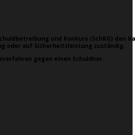
Schuldbetreibung und Konkurs (SchKG) den K
g oder auf Sicherheitsleistung zuständig.
sverfahren gegen einen Schuldner.