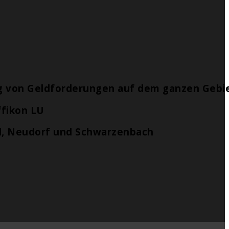
t
ng von Geldforderungen auf dem ganzen Gebie
ffikon LU
l, Neudorf und Schwarzenbach