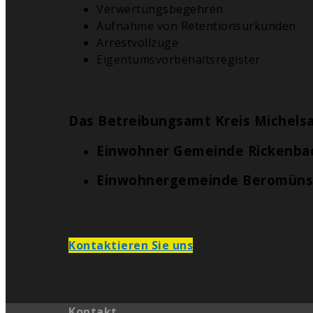
Verwertungsbegehren
Aufnahme von Retentionsurkunden
Arrestvollzüge
Eigentumsvorbehaltsregister
Das Betreibungsamt Kreis Michelsa
Einwohner Gemeinde Rickenbac
Einwohnergemeinde Beromünste
Kontaktieren Sie uns
Kontakt