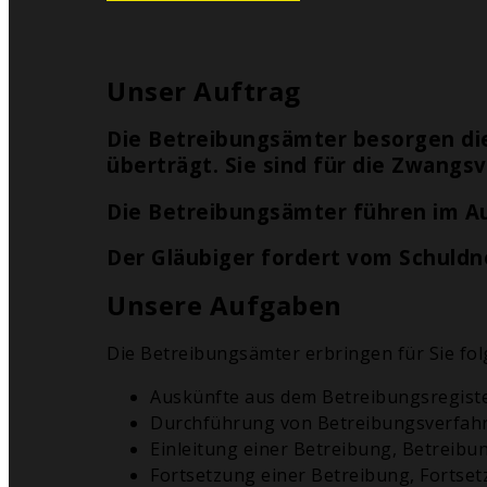
Unser Auftrag
Die Betreibungsämter besorgen di
überträgt. Sie sind für die Zwangs
Die Betreibungsämter führen im Au
Der Gläubiger fordert vom Schuldne
Unsere Aufgaben
Die Betreibungsämter erbringen für Sie fol
Auskünfte aus dem Betreibungsregist
Durchführung von Betreibungsverfah
Einleitung einer Betreibung, Betreib
Fortsetzung einer Betreibung, Forts