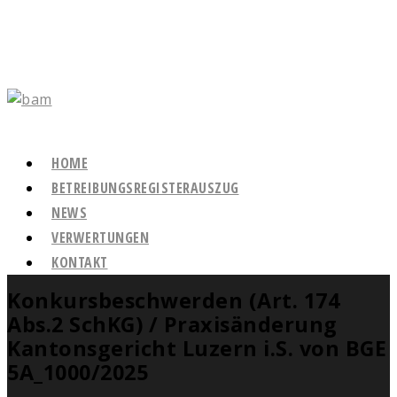
HOME
BETREIBUNGSREGISTERAUSZUG
NEWS
VERWERTUNGEN
KONTAKT
Konkursbeschwerden (Art. 174
Abs.2 SchKG) / Praxisänderung
Kantonsgericht Luzern i.S. von BGE
5A_1000/2025