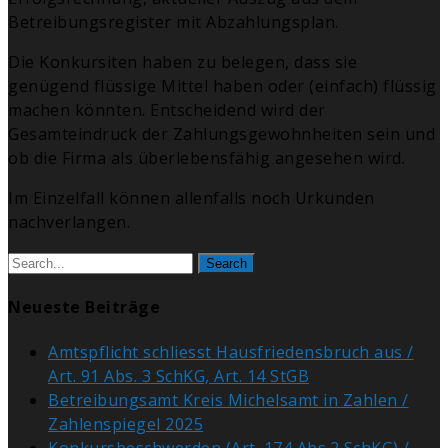
Betreibungsregister mit Abzahlungsplan.
Die Konkursiten haben zu belegen, dass sie
genügend flüssige Mittel haben oder (einfach) flüssig
machen könnten. Entscheidend wird der
Gesamteindruck der Zahlungsgewohnheiten sein und
ob die Firma als überlebensfähig angesehen wird.
Im Einzelfall können allenfalls noch Urkunden
nachverlangen.
Search
Neueste Beiträge
Amtspflicht schliesst Hausfriedensbruch aus /
Art. 91 Abs. 3 SchKG, Art. 14 StGB
Betreibungsamt Kreis Michelsamt in Zahlen /
Zahlenspiegel 2025