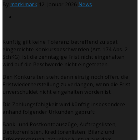
By
markimark
12. Januar 2026
News
Künftig gilt keine Toleranz betreffend zu spät
eingereichte Konkursbeschwerden (Art. 174 Abs. 2
SchKG): Ist die zehntägige Frist nicht eingehalten,
wird auf die Beschwerde nicht eingetreten.
Den Konkursiten steht dann einzig noch offen, die
Fristwiederherstellung zu verlangen, wenn die Frist
unverschuldet nicht eingehalten worden ist.
Die Zahlungsfähigkeit wird künftig insbesondere
anhand folgender Urkunden geprüft:
Bank- und Postkontoauszüge, Auftragslisten,
Debitorenlisten, Kreditorenlisten, Bilanz und
Erfolgsrechnung, aktueller Auszug aus dem