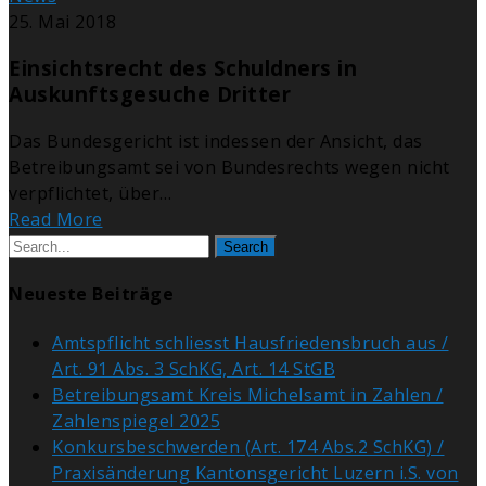
25. Mai 2018
Einsichtsrecht des Schuldners in
Auskunftsgesuche Dritter
Das Bundesgericht ist indessen der Ansicht, das
Betreibungsamt sei von Bundesrechts wegen nicht
verpflichtet, über…
Read More
Search
Neueste Beiträge
Amtspflicht schliesst Hausfriedensbruch aus /
Art. 91 Abs. 3 SchKG, Art. 14 StGB
Betreibungsamt Kreis Michelsamt in Zahlen /
Zahlenspiegel 2025
Konkursbeschwerden (Art. 174 Abs.2 SchKG) /
Praxisänderung Kantonsgericht Luzern i.S. von