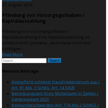
23. August 2024
Pfändung von Vorsorgeguthaben /
Kapitalauszahlung
Pfändung von Vorsorgeguthaben /
Kapitalauszahlung Eine Kapitalauszahlung ist
unbeschränkt pfändbar, wenn diese nicht dem
künftigen…
Read More
Search
Neueste Beiträge
Amtspflicht schliesst Hausfriedensbruch aus /
Art. 91 Abs. 3 SchKG, Art. 14 StGB
Betreibungsamt Kreis Michelsamt in Zahlen /
Zahlenspiegel 2025
Konkursbeschwerden (Art. 174 Abs.2 SchKG) /