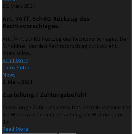
25. März 2021
Art. 74 ff. SchKG Rückzug des
Rechtsvorschlages.
Art. 74 ff. SchKG Rückzug des Rechtsvorschlages. Der
Schuldner, der den Rechtsvorschlag zurückzieht,
muss seine…
Read More
Linus Suter
News
2. März 2021
Zustellung / Zahlungsbefehl
Zustellung / Zahlungsbefehl Das Betreibungsamt hat
die Wahl zwischen der Zustellung am Wohnort und
der…
Read More