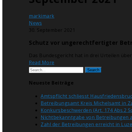
markimark
News
30. September 2021
Schutz vor ungerechtfertigter Bet
Das Bundesgericht hat in drei Urteilen üb
Read More
Search
Neueste Beiträge
Amtspflicht schliesst Hausfriedensbruch
Betreibungsamt Kreis Michelsamt in Z
Konkursbeschwerden (Art. 174 Abs.2 S
Nichtbekanntgabe von Betreibungen an 
Zahl der Betreibungen erreicht in Luz