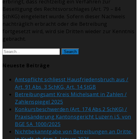
erbringt, dass rechtzeitig ein Verfahren zur
Beseitigung des Rechtsvorschlages (Art. 79 – 84
SchKG) eingeleitet wurde. Sofern dieser Nachweis
nachträglich erbracht oder die Betreibung
fortgesetzt wird, wird sie Dritten wieder zur Kenntnis
gebracht.
Search
Neueste Beiträge
Amtspflicht schliesst Hausfriedensbruch aus /
Art. 91 Abs. 3 SchKG, Art. 14 StGB
Betreibungsamt Kreis Michelsamt in Zahlen /
Zahlenspiegel 2025
Konkursbeschwerden (Art. 174 Abs.2 SchKG) /
Praxisänderung Kantonsgericht Luzern i.S. von
BGE 5A_1000/2025
Nichtbekanntgabe von Betreibungen an Dritte,