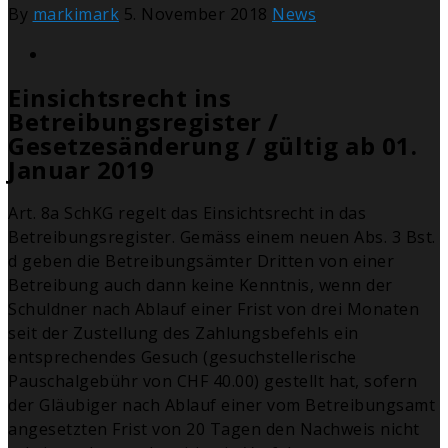
By
markimark
5. November 2018
News
Einsichtsrecht ins
Betreibungsregister /
Gesetzesänderung / gültig ab 01.
Januar 2019
Art. 8a SchKG regelt das Einsichtsrecht in das
Betreibungsregister. Gemäss einem neuen Abs. 3 Bst.
d geben die Betreibungsämter Dritten von einer
Betreibung auch dann keine Kenntnis, wenn der
Schuldner nach Ablauf einer Frist von drei Monaten
seit der Zustellung des Zahlungsbefehls ein
entsprechendes Gesuch (gesuchstellerische
Pauschalgebühr von CHF 40.00) gestellt hat, sofern
der Gläubiger nach Ablauf einer vom Betreibungsamt
angesetzten Frist von 20 Tagen den Nachweis nicht